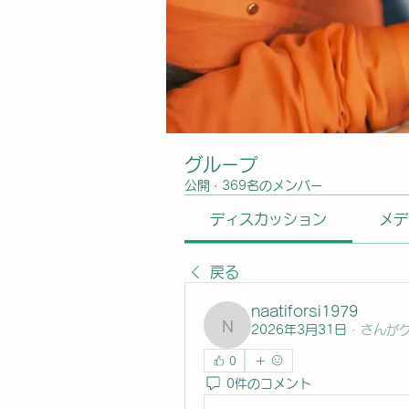
グループ
公開
·
369名のメンバー
ディスカッション
メデ
戻る
naatiforsi1979
2026年3月31日
·
さんが
naatiforsi1979
0
0件のコメント