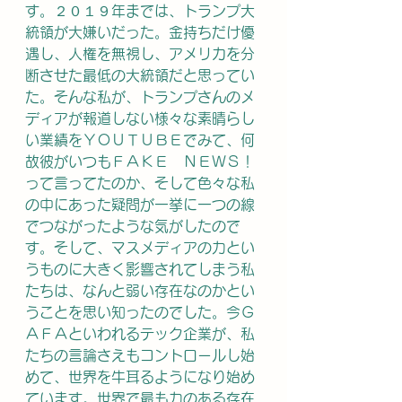
す。２０１９年までは、トランプ大
統領が大嫌いだった。金持ちだけ優
遇し、人権を無視し、アメリカを分
断させた最低の大統領だと思ってい
た。そんな私が、トランプさんのメ
ディアが報道しない様々な素晴らし
い業績をＹＯＵＴＵＢＥでみて、何
故彼がいつもＦＡＫＥ　ＮＥＷＳ！
って言ってたのか、そして色々な私
の中にあった疑問が一挙に一つの線
でつながったような気がしたので
す。そして、マスメディアの力とい
うものに大きく影響されてしまう私
たちは、なんと弱い存在なのかとい
うことを思い知ったのでした。今Ｇ
ＡＦＡといわれるテック企業が、私
たちの言論さえもコントロールし始
めて、世界を牛耳るようになり始め
ています。世界で最も力のある存在