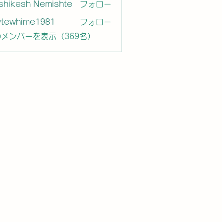
shikesh Nemishte
フォロー
ytewhime1981
フォロー
hime1981
メンバーを表示（369名）